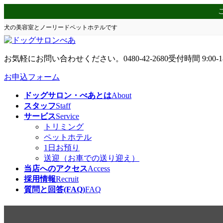
コ
ナ
ン
ビ
犬の美容室とノーリードペットホテルです
テ
ゲ
ン
ー
ツ
シ
お気軽にお問い合わせください。
0480-42-2680
受付時間 9:00-1
へ
ョ
ス
ン
お申込フォーム
キ
に
ッ
移
ドッグサロン・べあとは
About
プ
動
スタッフ
Staff
サービス
Service
トリミング
ペットホテル
1日お預り
送迎（お車での送り迎え）
当店へのアクセス
Access
採用情報
Recruit
質問と回答(FAQ)
FAQ
焼きそば