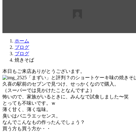
最
2016年12月24日
2016年12月21日
beabea
終
更
新
日
ホーム
時
ブログ
:
ブログ
焼きそば
本日もご来店ありがとうございます。
「まずい」と評判？のショートケーキ味の焼きそ
久喜の駅前のセブンで見つけ、せっかくなので購入。
（スーパーでは見かけたことなんですよ）
怖いので、家族がいるときに、みんなで試食しました〜笑
とっても不味いです。ｗ
薄く甘く、薄く塩味。
臭いはバニラエッセンス。
なんでこんなもの作ったんでしょう？
買う方も買う方か・・