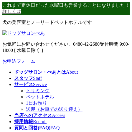
コ
ナ
これまで定休日だった水曜日も営業することになりました！
ン
ビ
詳しくは
テ
ゲ
犬の美容室とノーリードペットホテルです
ン
ー
ツ
シ
へ
ョ
ス
ン
お気軽にお問い合わせください。
0480-42-2680
受付時間 9:00-
キ
に
18:00 [ 水曜日除く ]
ッ
移
プ
動
お申込フォーム
ドッグサロン・べあとは
About
スタッフ
Staff
サービス
Service
トリミング
ペットホテル
1日お預り
送迎（お車での送り迎え）
当店へのアクセス
Access
採用情報
Recruit
質問と回答(FAQ)
FAQ