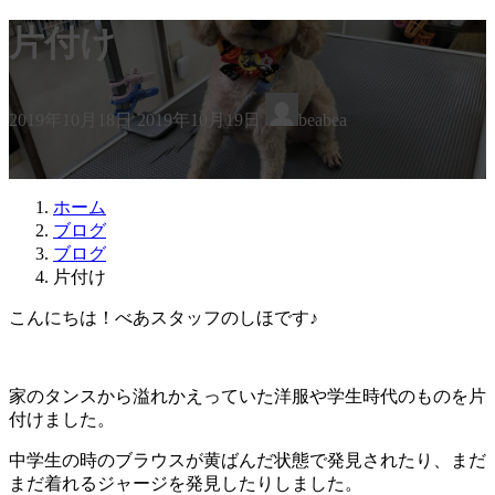
片付け
最
2019年10月18日
2019年10月19日
beabea
終
更
新
日
ホーム
時
ブログ
:
ブログ
片付け
こんにちは！べあスタッフのしほです♪
家のタンスから溢れかえっていた洋服や学生時代のものを片
付けました。
中学生の時のブラウスが黄ばんだ状態で発見されたり、まだ
まだ着れるジャージを発見したりしました。