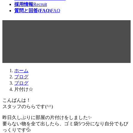
採用情報
Recruit
質問と回答(FAQ)
FAQ
片付け☆
最
2017年6月1日
2017年6月1日
beabea
終
更
新
日
ホーム
時
ブログ
:
ブログ
片付け☆
こんばんは！
スタッフのららです(^^)
昨日久しぶりに部屋の片付けをしました✨
要らない物を全て出したら、ゴミ袋5つ分になり自分でもび
っくりです💦