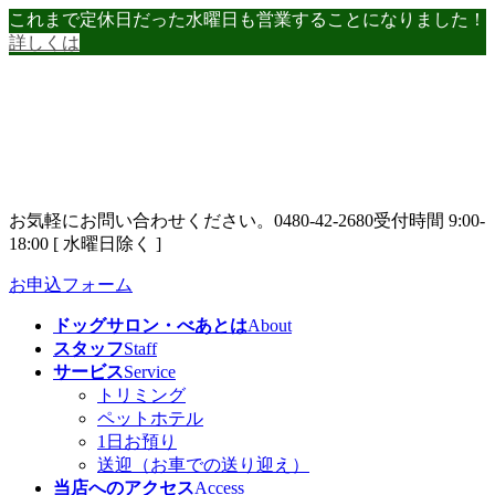
コ
ナ
これまで定休日だった水曜日も営業することになりました！
ン
ビ
詳しくは
テ
ゲ
ン
ー
ツ
シ
へ
ョ
ス
ン
キ
に
ッ
移
お気軽にお問い合わせください。
0480-42-2680
受付時間 9:00-
プ
動
18:00 [ 水曜日除く ]
お申込フォーム
ドッグサロン・べあとは
About
スタッフ
Staff
サービス
Service
トリミング
ペットホテル
1日お預り
送迎（お車での送り迎え）
当店へのアクセス
Access