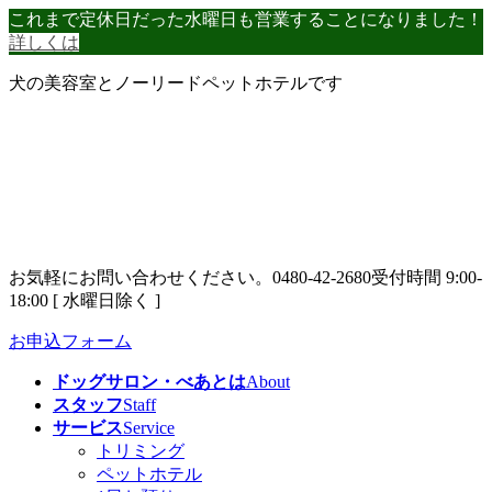
コ
ナ
これまで定休日だった水曜日も営業することになりました！
ン
ビ
詳しくは
テ
ゲ
犬の美容室とノーリードペットホテルです
ン
ー
ツ
シ
へ
ョ
ス
ン
キ
に
ッ
移
プ
動
お気軽にお問い合わせください。
0480-42-2680
受付時間 9:00-
18:00 [ 水曜日除く ]
お申込フォーム
ドッグサロン・べあとは
About
スタッフ
Staff
サービス
Service
トリミング
ペットホテル