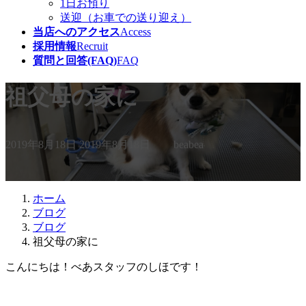
1日お預り
送迎（お車での送り迎え）
当店へのアクセス
Access
採用情報
Recruit
質問と回答(FAQ)
FAQ
祖父母の家に
最
2019年8月18日
2019年8月18日
beabea
終
更
新
日
ホーム
時
ブログ
:
ブログ
祖父母の家に
こんにちは！べあスタッフのしほです！