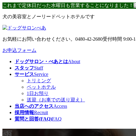
コ
ナ
これまで定休日だった水曜日も営業することになりました！
ン
ビ
犬の美容室とノーリードペットホテルです
テ
ゲ
ン
ー
ツ
シ
へ
ョ
お気軽にお問い合わせください。
0480-42-2680
受付時間 9:00-1
ス
ン
キ
に
お申込フォーム
ッ
移
ドッグサロン・べあとは
About
プ
動
スタッフ
Staff
サービス
Service
トリミング
ペットホテル
1日お預り
送迎（お車での送り迎え）
当店へのアクセス
Access
採用情報
Recruit
質問と回答(FAQ)
FAQ
雨