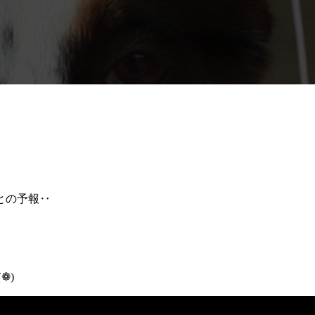
との予報‥
❁)