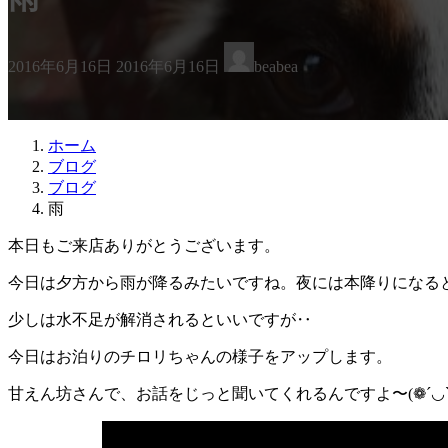
最
2016年6月16日
2016年6月16日
beabea
終
更
新
日
ホーム
時
ブログ
:
ブログ
雨
本日もご来店ありがとうございます。
今日は夕方から雨が降るみたいですね。夜には本降りになる
少しは水不足が解消されるといいですが‥
今日はお泊りのチロリちゃんの様子をアップします。
甘えん坊さんで、お話をじっと聞いてくれるんですよ〜(❁´◡`