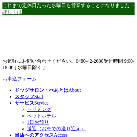
コ
ナ
これまで定休日だった水曜日も営業することになりました！
ン
ビ
詳しくは
テ
ゲ
ン
ー
ツ
シ
へ
ョ
ス
ン
キ
に
ッ
移
お気軽にお問い合わせください。
0480-42-2680
受付時間 9:00-
プ
動
18:00 [ 水曜日除く ]
お申込フォーム
ドッグサロン・べあとは
About
スタッフ
Staff
サービス
Service
トリミング
ペットホテル
1日お預り
送迎（お車での送り迎え）
当店へのアクセス
Access