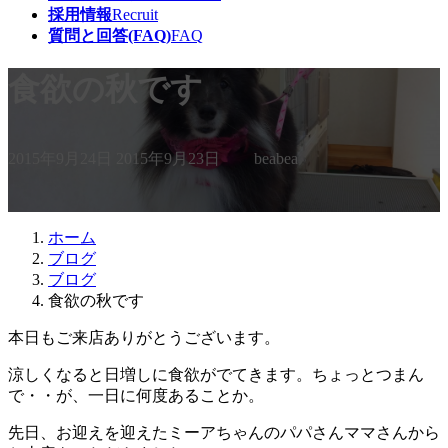
採用情報
Recruit
質問と回答(FAQ)
FAQ
食欲の秋です
最
2015年9月24日
2015年9月23日
beabea
終
更
新
日
ホーム
時
ブログ
:
ブログ
食欲の秋です
本日もご来店ありがとうございます。
涼しくなると日増しに食欲がでてきます。ちょっとつまん
で・・が、一日に何度あることか。
先日、お迎えを迎えたミーアちゃんのパパさんママさんから