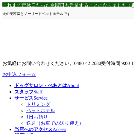
コ
ナ
これまで定休日だった水曜日も営業することになりました！
ン
ビ
犬の美容室とノーリードペットホテルです
テ
ゲ
ン
ー
ツ
シ
へ
ョ
ス
ン
キ
に
ッ
移
プ
動
お気軽にお問い合わせください。
0480-42-2680
受付時間 9:00-1
お申込フォーム
ドッグサロン・べあとは
About
スタッフ
Staff
サービス
Service
トリミング
ペットホテル
1日お預り
送迎（お車での送り迎え）
当店へのアクセス
Access