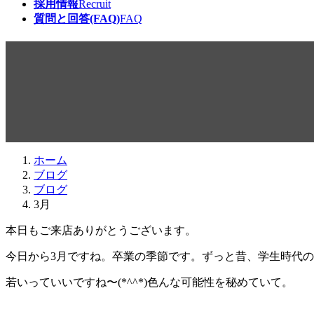
採用情報
Recruit
質問と回答(FAQ)
FAQ
3月
最
2016年3月1日
2016年2月29日
beabea
終
更
新
日
ホーム
時
ブログ
:
ブログ
3月
本日もご来店ありがとうございます。
今日から3月ですね。卒業の季節です。ずっと昔、学生時代
若いっていいですね〜(*^^*)色んな可能性を秘めていて。