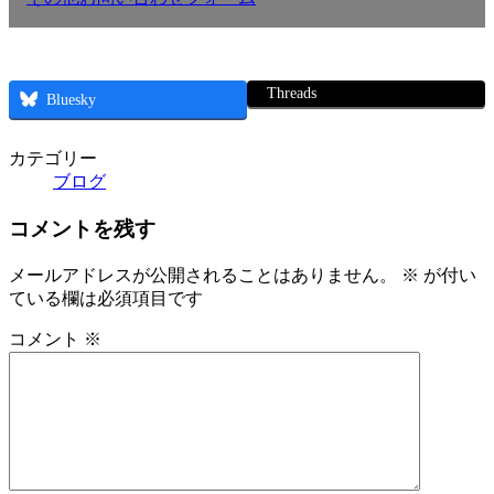
Threads
Bluesky
カテゴリー
ブログ
コメントを残す
メールアドレスが公開されることはありません。
※
が付い
ている欄は必須項目です
コメント
※