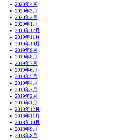
2020年4月
2020年3月
2020年2月
2020年1月
2019年12月
2019年11月
2019年10月
2019年9月
2019年8月
2019年7月
2019年6月
2019年5月
2019年4月
2019年3月
2019年2月
2019年1月
2018年12月
2018年11月
2018年10月
2018年9月
2018年8月