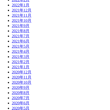
2022年1月
2021年12月
2021年11月
2021年10月
2021年9月
2021年8月
2021年7月
2021年6月
2021年5月
2021年4月
2021年3月
2021年2月
2021年1月
2020年12月
2020年11月
2020年10月
2020年9月
2020年8月
2020年7月
2020年6月
2020年5月