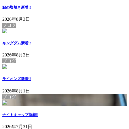
鮎の塩焼き
新着!!
2026年8月3日
ブログ
キングダム
新着!!
2026年8月2日
ブログ
ライオンズ
新着!!
2026年8月1日
ブログ
ナイトキャップ
新着!!
2026年7月31日