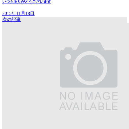
いつもありがとうございます
2015年11月18日
次の記事