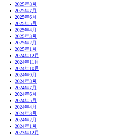
2025年8月
2025年7月
2025年6月
2025年5月
2025年4月
2025年3月
2025年2月
2025年1月
2024年12月
2024年11月
2024年10月
2024年9月
2024年8月
2024年7月
2024年6月
2024年5月
2024年4月
2024年3月
2024年2月
2024年1月
2023年12月