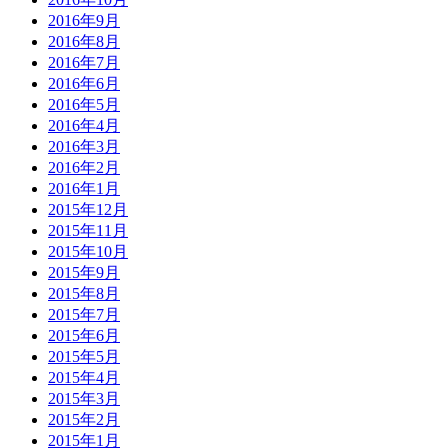
2016年9月
2016年8月
2016年7月
2016年6月
2016年5月
2016年4月
2016年3月
2016年2月
2016年1月
2015年12月
2015年11月
2015年10月
2015年9月
2015年8月
2015年7月
2015年6月
2015年5月
2015年4月
2015年3月
2015年2月
2015年1月