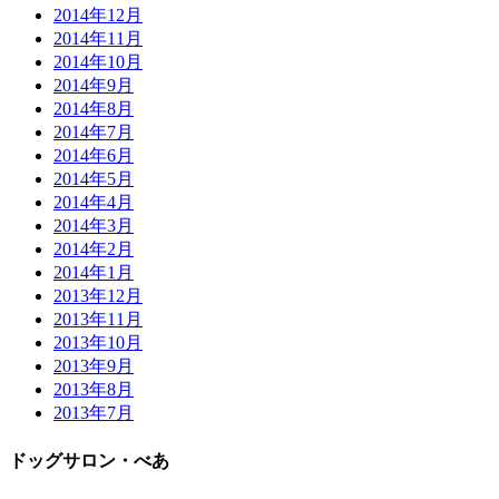
2014年12月
2014年11月
2014年10月
2014年9月
2014年8月
2014年7月
2014年6月
2014年5月
2014年4月
2014年3月
2014年2月
2014年1月
2013年12月
2013年11月
2013年10月
2013年9月
2013年8月
2013年7月
ドッグサロン・べあ