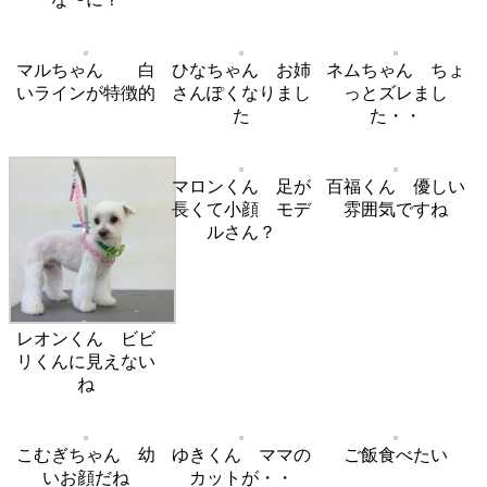
マルちゃん 白
ひなちゃん お姉
ネムちゃん ちょ
いラインが特徴的
さんぽくなりまし
っとズレまし
た
た・・
マロンくん 足が
百福くん 優しい
長くて小顔 モデ
雰囲気ですね
ルさん？
レオンくん ビビ
リくんに見えない
ね
こむぎちゃん 幼
ゆきくん ママの
ご飯食べたい
いお顔だね
カットが・・