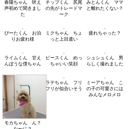
春陽ちゃん 吠え
チップくん 尻尾
みとんくん ママ
声初めて聞きまし
の先がトレードマ
と離れたくない？
た
ーク
ぴーたくん お泊
ミクちゃん ちょ
疲れちゃった？
りお疲れ様
っと上目遣い
ライムくん 甘え
ピースくん めっ
シュシュくん 男
んぼうな僕ちゃん
ちゃいい笑顔
らしく撮れました
ラテちゃん フリ
ミーアちゃん こ
フリが似合いそう
の子の可愛さには
みんなメロメロ
モカちゃん ん？
な〜に？