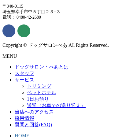
〒340-0115
埼玉県幸手市中５丁目２３−３
電話： 0480-42-2680
Copyright © ドッグサロンべあ All Rights Reserved.
MENU
ドッグサロン・べあとは
スタッフ
サービス
トリミング
ペットホテル
1日お預り
送迎（お車での送り迎え）
当店へのアクセス
採用情報
質問と回答(FAQ)
HOME