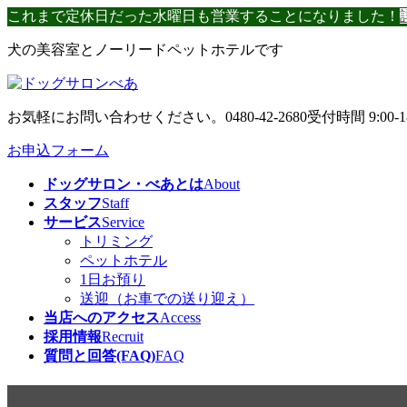
コ
ナ
これまで定休日だった水曜日も営業することになりました！
ン
ビ
犬の美容室とノーリードペットホテルです
テ
ゲ
ン
ー
ツ
シ
へ
ョ
お気軽にお問い合わせください。
0480-42-2680
受付時間 9:00-1
ス
ン
キ
に
お申込フォーム
ッ
移
ドッグサロン・べあとは
About
プ
動
スタッフ
Staff
サービス
Service
トリミング
ペットホテル
1日お預り
送迎（お車での送り迎え）
当店へのアクセス
Access
採用情報
Recruit
質問と回答(FAQ)
FAQ
ジブリランド