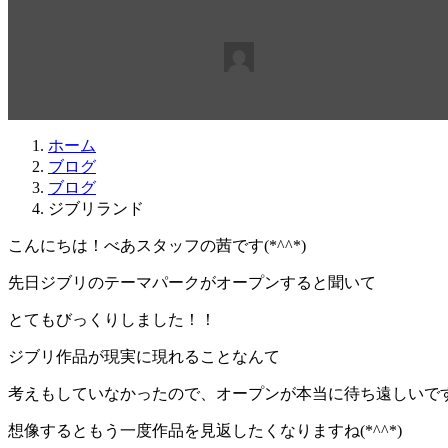
最
2018年5月15日
2018年5月15日
beabea
終
更
新
日
ホーム
時
ブログ
:
ブログ
ジブリランド
こんにちは！べあスタッフの茜です(*^^*)
先日ジブリのテーマパークがオープンすると聞いて
とてもびっくりしました！！
ジブリ作品が現実に現れることなんて
考えもしていなかったので、オープンが本当に待ち遠しいで
想像するともう一度作品を見返したくなりますね(*^^*)