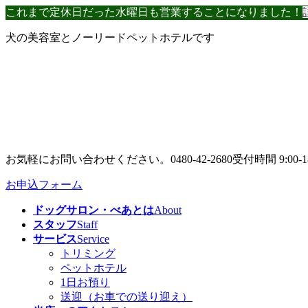
コ
ナ
これまで定休日だった水曜日も営業することになりました！
ン
ビ
犬の美容室とノーリードペットホテルです
テ
ゲ
ン
ー
ツ
シ
へ
ョ
ス
ン
キ
に
ッ
移
プ
動
お気軽にお問い合わせください。
0480-42-2680
受付時間 9:00-1
お申込フォーム
ドッグサロン・べあとは
About
スタッフ
Staff
サービス
Service
トリミング
ペットホテル
1日お預り
送迎（お車での送り迎え）