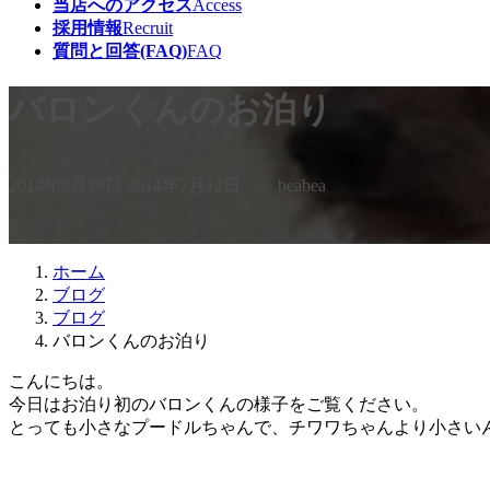
当店へのアクセス
Access
採用情報
Recruit
質問と回答(FAQ)
FAQ
バロンくんのお泊り
最
2014年3月29日
2014年7月12日
beabea
終
更
新
日
ホーム
時
ブログ
:
ブログ
バロンくんのお泊り
こんにちは。
今日はお泊り初のバロンくんの様子をご覧ください。
とっても小さなプードルちゃんで、チワワちゃんより小さい