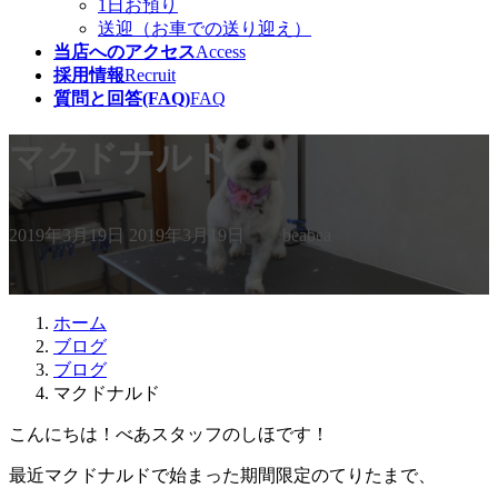
1日お預り
送迎（お車での送り迎え）
当店へのアクセス
Access
採用情報
Recruit
質問と回答(FAQ)
FAQ
マクドナルド
最
2019年3月19日
2019年3月19日
beabea
終
更
新
日
ホーム
時
ブログ
:
ブログ
マクドナルド
こんにちは！べあスタッフのしほです！
最近マクドナルドで始まった期間限定のてりたまで、