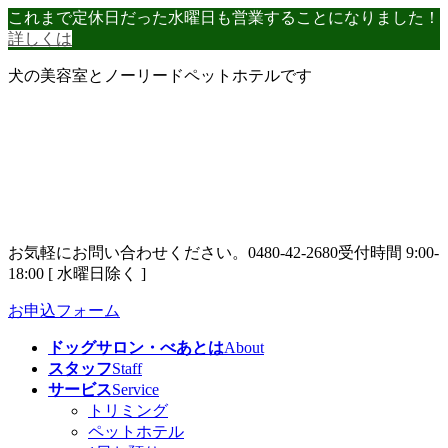
コ
ナ
これまで定休日だった水曜日も営業することになりました！
ン
ビ
詳しくは
テ
ゲ
犬の美容室とノーリードペットホテルです
ン
ー
ツ
シ
へ
ョ
ス
ン
キ
に
ッ
移
プ
動
お気軽にお問い合わせください。
0480-42-2680
受付時間 9:00-
18:00 [ 水曜日除く ]
お申込フォーム
ドッグサロン・べあとは
About
スタッフ
Staff
サービス
Service
トリミング
ペットホテル