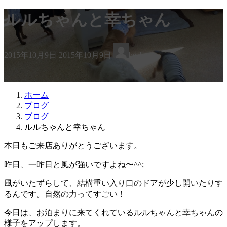
ルルちゃんと幸ちゃん
最
2015年10月9日
2015年10月9日
beabea
終
更
新
日
ホーム
時
ブログ
:
ブログ
ルルちゃんと幸ちゃん
本日もご来店ありがとうございます。
昨日、一昨日と風が強いですよね〜^^;
風がいたずらして、結構重い入り口のドアが少し開いたりす
るんです。自然の力ってすごい！
今日は、お泊まりに来てくれているルルちゃんと幸ちゃんの
様子をアップします。