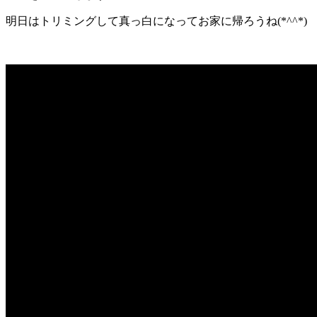
明日はトリミングして真っ白になってお家に帰ろうね(*^^*)