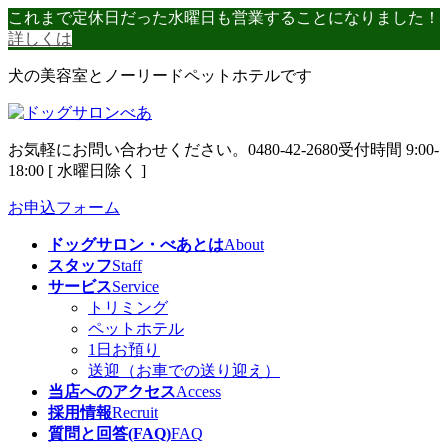
コ
ナ
これまで定休日だった水曜日も営業することになりました！
ン
ビ
詳しくは
テ
ゲ
犬の美容室とノーリードペットホテルです
ン
ー
ツ
シ
へ
ョ
ス
ン
お気軽にお問い合わせください。
0480-42-2680
受付時間 9:00-
キ
に
18:00 [ 水曜日除く ]
ッ
移
プ
動
お申込フォーム
ドッグサロン・べあとは
About
スタッフ
Staff
サービス
Service
トリミング
ペットホテル
1日お預り
送迎（お車での送り迎え）
当店へのアクセス
Access
採用情報
Recruit
質問と回答(FAQ)
FAQ