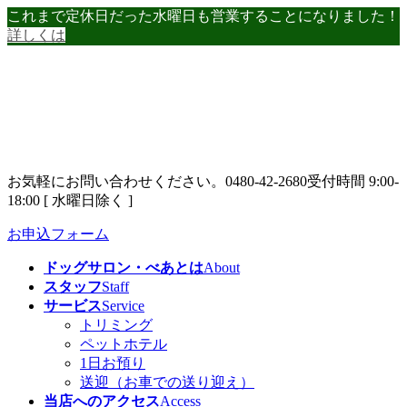
コ
ナ
これまで定休日だった水曜日も営業することになりました！
ン
ビ
詳しくは
テ
ゲ
ン
ー
ツ
シ
へ
ョ
ス
ン
キ
に
ッ
移
お気軽にお問い合わせください。
0480-42-2680
受付時間 9:00-
プ
動
18:00 [ 水曜日除く ]
お申込フォーム
ドッグサロン・べあとは
About
スタッフ
Staff
サービス
Service
トリミング
ペットホテル
1日お預り
送迎（お車での送り迎え）
当店へのアクセス
Access