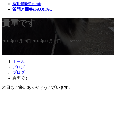
採用情報
Recruit
質問と回答(FAQ)
FAQ
貴重です
最
2016年11月18日
2016年11月17日
beabea
終
更
新
日
ホーム
時
ブログ
:
ブログ
貴重です
本日もご来店ありがとうございます。