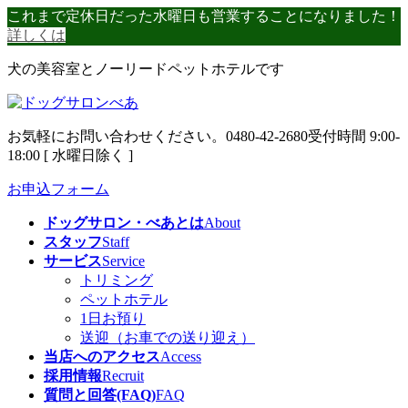
コ
ナ
これまで定休日だった水曜日も営業することになりました！
ン
ビ
詳しくは
テ
ゲ
犬の美容室とノーリードペットホテルです
ン
ー
ツ
シ
へ
ョ
ス
ン
お気軽にお問い合わせください。
0480-42-2680
受付時間 9:00-
キ
に
18:00 [ 水曜日除く ]
ッ
移
プ
動
お申込フォーム
ドッグサロン・べあとは
About
スタッフ
Staff
サービス
Service
トリミング
ペットホテル
1日お預り
送迎（お車での送り迎え）
当店へのアクセス
Access
採用情報
Recruit
質問と回答(FAQ)
FAQ