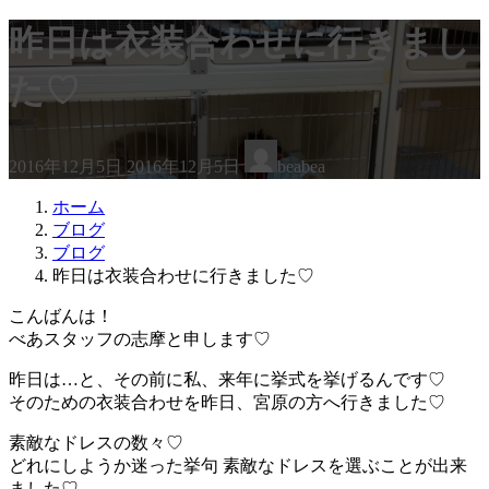
昨日は衣装合わせに行きまし
た♡
最
2016年12月5日
2016年12月5日
beabea
終
更
ホーム
新
ブログ
日
ブログ
時
昨日は衣装合わせに行きました♡
:
こんばんは！
べあスタッフの志摩と申します♡
昨日は…と、その前に私、来年に挙式を挙げるんです♡
そのための衣装合わせを昨日、宮原の方へ行きました♡
素敵なドレスの数々♡
どれにしようか迷った挙句 素敵なドレスを選ぶことが出来
ました♡