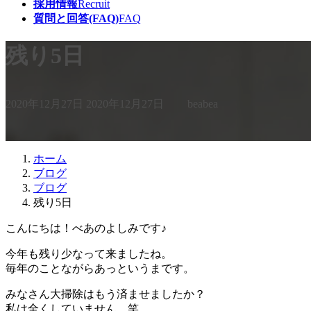
採用情報
Recruit
質問と回答(FAQ)
FAQ
残り5日
最
2020年12月27日
2020年12月27日
beabea
終
更
新
日
ホーム
時
ブログ
:
ブログ
残り5日
こんにちは！べあのよしみです♪
今年も残り少なって来ましたね。
毎年のことながらあっというまです。
みなさん大掃除はもう済ませましたか？
私は全くしていません。笑