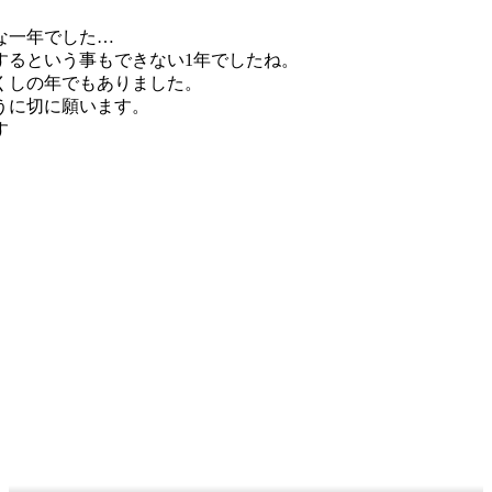
な一年でした…
するという事もできない1年でしたね。
くしの年でもありました。
うに切に願います。
す