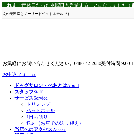
コ
ナ
これまで定休日だった水曜日も営業することになりました！
ン
ビ
犬の美容室とノーリードペットホテルです
テ
ゲ
ン
ー
ツ
シ
へ
ョ
ス
ン
キ
に
ッ
移
プ
動
お気軽にお問い合わせください。
0480-42-2680
受付時間 9:00-1
お申込フォーム
ドッグサロン・べあとは
About
スタッフ
Staff
サービス
Service
トリミング
ペットホテル
1日お預り
送迎（お車での送り迎え）
当店へのアクセス
Access