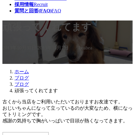
採用情報
Recruit
質問と回答(FAQ)
FAQ
頑張ってくれてます
最
2013年10月31日
2013年11月2日
beabea
終
更
新
日
ホーム
時
ブログ
:
ブログ
頑張ってくれてます
古くから当店をご利用いただいておりますお友達です。
おじいちゃんになって立っているのが大変なため、横になっ
てトリミングです。
感謝の気持ちで胸がいっぱいで目頭が熱くなってきます。