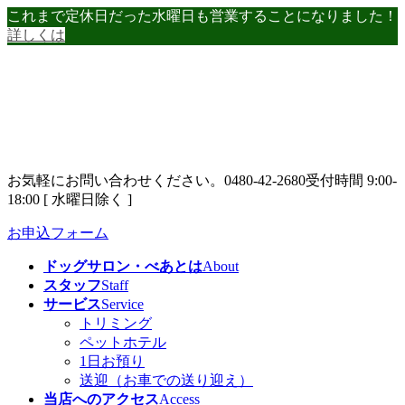
コ
ナ
これまで定休日だった水曜日も営業することになりました！
ン
ビ
詳しくは
テ
ゲ
ン
ー
ツ
シ
へ
ョ
ス
ン
キ
に
ッ
移
お気軽にお問い合わせください。
0480-42-2680
受付時間 9:00-
プ
動
18:00 [ 水曜日除く ]
お申込フォーム
ドッグサロン・べあとは
About
スタッフ
Staff
サービス
Service
トリミング
ペットホテル
1日お預り
送迎（お車での送り迎え）
当店へのアクセス
Access